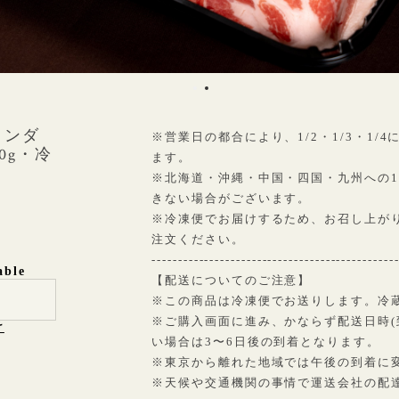
タンダ
※営業日の都合により、1/2・1/3・1/
0g・冷
ます。
※北海道・沖縄・中国・四国・九州への1/
きない場合がございます。
※冷凍便でお届けするため、お召し上が
注文ください。
----------------------------------------------
able
【配送についてのご注意】
※この商品は冷凍便でお送りします。冷
※ご購入画面に進み、かならず配送日時(
け
い場合は3〜6日後の到着となります。
※東京から離れた地域では午後の到着に
※天候や交通機関の事情で運送会社の配