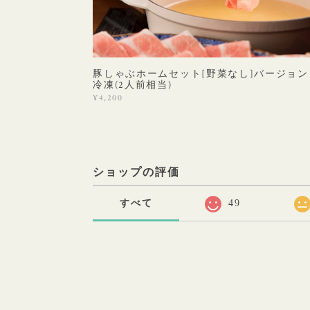
豚しゃぶホームセット[野菜なし]バージョン
冷凍(2人前相当)
¥4,200
ショップの評価
すべて
49