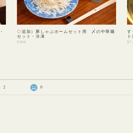
・
◇追加）豚しゃぶホームセット用 〆の中華麺
す
セット・冷凍
ト
¥300
¥7
2
0