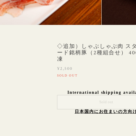
◇追加）しゃぶしゃぶ肉 ス
ード銘柄豚（2種組合せ） 40
凍
¥2,500
SOLD OUT
International shipping avail
Sold out
日本国内にお住まいの方向