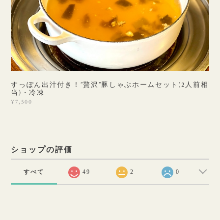
すっぽん出汁付き！”贅沢”豚しゃぶホームセット(2人前相
当)・冷凍
¥7,500
ショップの評価
すべて
49
2
0